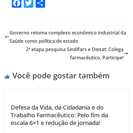
F
T
S
ac
w
h
e
itt
ar
b
er
e
Governo retoma complexo econômico industrial da
o
Saúde como política de estado
o
2ª etapa pesquisa Sindifars e Diesat: Colega
k
farmacêutico, Participe!
Você pode gostar também
Defesa da Vida, da Cidadania e do
Trabalho Farmacêutico: Pelo fim da
escala 6×1 e redução de jornada!