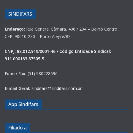
SINDIFARS
Endereço:
Rua General Câmara, 406 / 204 – Bairro Centro
CEP: 90010-230 – Porto Alegre/RS
CNPJ: 88.012.919/0001-46 / Código Entidade Sindical:
911.000183.87505-5
Fone / Fax:
(51) 980228696
E-mail Geral:
sindifars@sindifars.com.br
App Sindifars
Filiado a