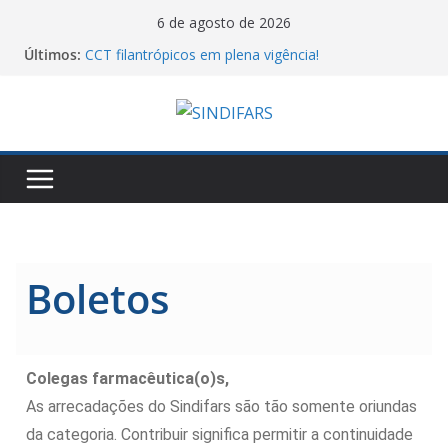
6 de agosto de 2026
Últimos:
CCT filantrópicos em plena vigência!
10º Simpósio Nacional de Ciência, Tecnologia e
Assistência Farmacêutica
Cartilha do MTE sobre atos antissindicais!
Assembleia Geral VA GHC
Piso salarial farmacêutico: por que comparar
valores entre estados pode levar a conclusões
equivocadas
Boletos
Colegas farmacêutica(o)s,
As arrecadações do Sindifars são tão somente oriundas
da categoria. Contribuir significa permitir a continuidade