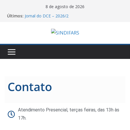
8 de agosto de 2026
Últimos:
Jornal do DCE – 2026/2
Manifesto dos Farmacêuticos do Brasil a
Aprovação do Piso Salarial dos Farmacêuticos
O Sindifars e a CTB-RS convoca a todos para o dia
nacional de mobilização pelo fim da escala 6X1!
Saudação e Gratidão do Sindifars aos Estudantes
de Farmácia Pela Reconstrução da ENEFAR!
06/08/26 – Assembleia Remota Conjunta Sindifars e
Sergs – VA GHC
Contato
Atendimento Presencial, terças feiras, das 13h às
17h.