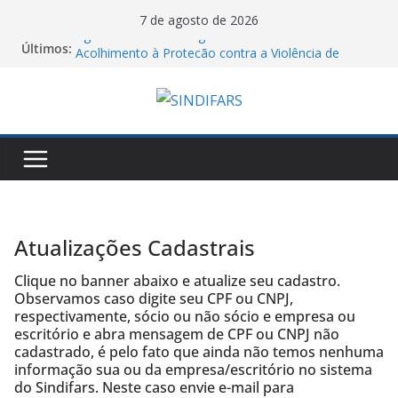
Pular
7 de agosto de 2026
para
Agosto Lilás e a Categoria Farmacêutica: Do
Últimos:
Acolhimento à Proteção contra a Violência de
o
Gênero
conteúdo
Saudação e Gratidão do Sindifars aos Estudantes
de Farmácia Pela Reconstrução da ENEFAR!
06/08/26 – Assembleia Remota Conjunta Sindifars e
Sergs – VA GHC
Jornal do DCE – 2026/2
Manifesto dos Farmacêuticos do Brasil a
Aprovação do Piso Salarial dos Farmacêuticos
Atualizações Cadastrais
Clique no banner abaixo e atualize seu cadastro.
Observamos caso digite seu CPF ou CNPJ,
respectivamente, sócio ou não sócio e empresa ou
escritório e abra mensagem de CPF ou CNPJ não
cadastrado, é pelo fato que ainda não temos nenhuma
informação sua ou da empresa/escritório no sistema
do Sindifars. Neste caso envie e-mail para