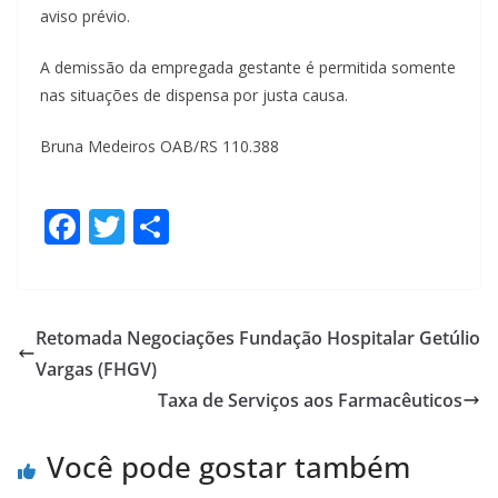
aviso prévio.
A demissão da empregada gestante é permitida somente
nas situações de dispensa por justa causa.
Bruna Medeiros OAB/RS 110.388
F
T
S
ac
w
h
e
itt
ar
b
er
e
Retomada Negociações Fundação Hospitalar Getúlio
o
Vargas (FHGV)
o
Taxa de Serviços aos Farmacêuticos
k
Você pode gostar também