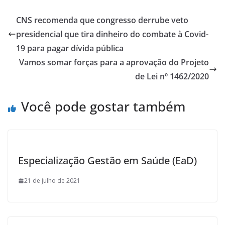
e
itt
ar
b
er
e
CNS recomenda que congresso derrube veto
o
presidencial que tira dinheiro do combate à Covid-
o
19 para pagar dívida pública
k
Vamos somar forças para a aprovação do Projeto
de Lei nº 1462/2020
Você pode gostar também
Especialização Gestão em Saúde (EaD)
21 de julho de 2021