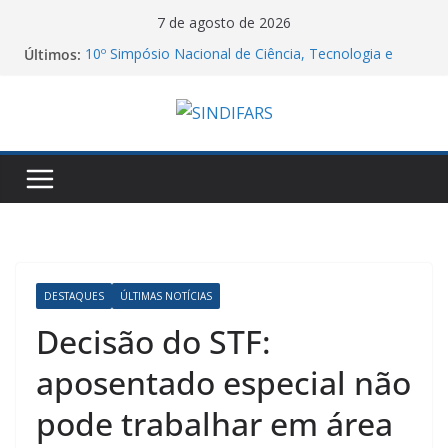
Pular
7 de agosto de 2026
para
Últimos:
10º Simpósio Nacional de Ciência, Tecnologia e
o
Assistência Farmacêutica
06/08/26 – Assembleia Remota Conjunta Sindifars e
conteúdo
Sergs – VA GHC
Jornal do DCE – 2026/2
Manifesto dos Farmacêuticos do Brasil a
Aprovação do Piso Salarial dos Farmacêuticos
Agosto Lilás e a Categoria Farmacêutica: Do
Acolhimento à Proteção contra a Violência de
Gênero
DESTAQUES
ÚLTIMAS NOTÍCIAS
Decisão do STF:
aposentado especial não
pode trabalhar em área