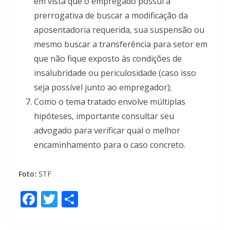
em vista que o empregado possui a
prerrogativa de buscar a modificação da
aposentadoria requerida, sua suspensão ou
mesmo buscar a transferência para setor em
que não fique exposto às condições de
insalubridade ou periculosidade (caso isso
seja possível junto ao empregador);
Como o tema tratado envolve múltiplas
hipóteses, importante consultar
seu
advogado
para verificar qual o melhor
encaminhamento para o caso concreto.
Foto:
STF
F
T
S
ac
w
h