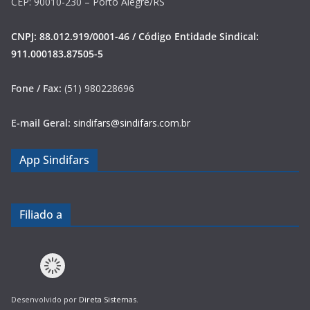
CEP: 90010-230 – Porto Alegre/RS
CNPJ: 88.012.919/0001-46 / Código Entidade Sindical:
911.000183.87505-5
Fone / Fax:
(51) 980228696
E-mail Geral:
sindifars@sindifars.com.br
App Sindifars
Filiado a
Desenvolvido por
Direta Sistemas
.