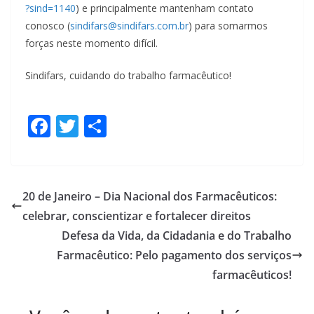
?sind=1140
) e principalmente mantenham contato
conosco (
sindifars@sindifars.com.br
) para somarmos
forças neste momento difícil.
Sindifars, cuidando do trabalho farmacêutico!
F
T
S
ac
w
h
e
itt
ar
b
er
e
20 de Janeiro – Dia Nacional dos Farmacêuticos:
o
celebrar, conscientizar e fortalecer direitos
o
Defesa da Vida, da Cidadania e do Trabalho
k
Farmacêutico: Pelo pagamento dos serviços
farmacêuticos!