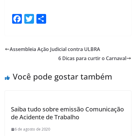
F
T
S
ac
w
h
e
itt
ar
b
er
e
Assembleia Ação Judicial contra ULBRA
o
6 Dicas para curtir o Carnaval
o
k
Você pode gostar também
Saiba tudo sobre emissão Comunicação
de Acidente de Trabalho
6 de agosto de 2020