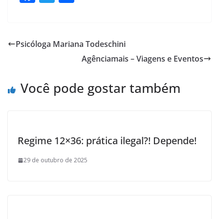
ac
w
h
e
itt
ar
b
er
e
Psicóloga Mariana Todeschini
o
Agênciamais – Viagens e Eventos
o
k
Você pode gostar também
Regime 12×36: prática ilegal?! Depende!
29 de outubro de 2025