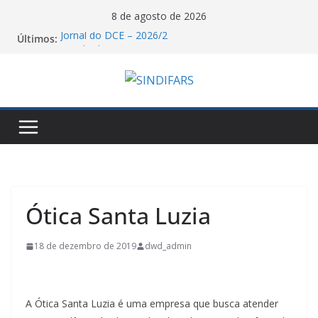
Pular
8 de agosto de 2026
para
Jornal do DCE – 2026/2
Últimos:
o
Resultado Votação VA GHC!
O Sindifars e a CTB-RS convoca a todos para o dia
conteúdo
nacional de mobilização pelo fim da escala 6X1!
Saudação e Gratidão do Sindifars aos Estudantes
de Farmácia Pela Reconstrução da ENEFAR!
06/08/26 – Assembleia Remota Conjunta Sindifars e
Sergs – VA GHC
Ótica Santa Luzia
18 de dezembro de 2019
dwd_admin
A Ótica Santa Luzia é uma empresa que busca atender