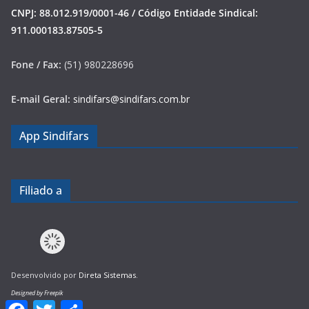
CNPJ: 88.012.919/0001-46 / Código Entidade Sindical:
911.000183.87505-5
Fone / Fax:
(51) 980228696
E-mail Geral:
sindifars@sindifars.com.br
App Sindifars
Filiado a
Desenvolvido por
Direta Sistemas
.
Designed by Freepik
F
T
S