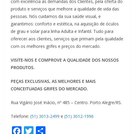
com excelência às demandas dos Clientes, pela oferta do
produto e serviços que melhore a qualidade de vida das
pessoas. Nós cuidamos da sua saúde visual, e
garantimos: conforto e estética, na aquisição de óculos
de grau e solar para linha Adulta e Infantil. Tudo para
oferecer aos clientes, serviços que primam pela qualidade
com os melhores grifes e preços do mercado.
VISITE-NOS E COMPROVE A QUALIDADE DOS NOSSOS
PRODUTOS.
PEÇAS EXCLUSIVAS, AS MELHORES E MAIS
CONCEITUADAS GRIFES DO MERCADO.
Rua Vigário José Inácio, nº 485 – Centro. Porto Alegre/RS.
Telefone:
(51) 3013-2499
e
(51) 3012-1996
F
T
S