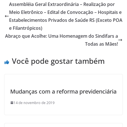
b
er
e
Assembléia Geral Extraordinária – Realização por
o
Meio Eletrônico – Edital de Convocação – Hospitais e
o
Estabelecimentos Privados de Saúde RS (Exceto POA
k
e Filantrópicos)
Abraço que Acolhe: Uma Homenagem do Sindifars a
Todas as Mães!
Você pode gostar também
Mudanças com a reforma previdenciária
14 de novembro de 2019