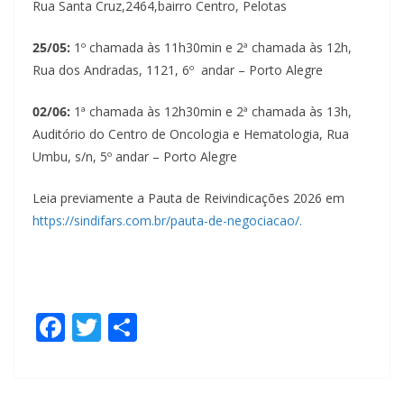
Rua Santa Cruz,2464,bairro Centro, Pelotas
25/05:
1º chamada às 11h30min e 2ª chamada às 12h,
Rua dos Andradas, 1121, 6º
andar – Porto Alegre
02/06:
1ª chamada às 12h30min e 2ª chamada às 13h,
Auditório do Centro de Oncologia e Hematologia, Rua
Umbu, s/n, 5º andar – Porto Alegre
Leia previamente a Pauta de Reivindicações 2026 em
https://sindifars.com.br/pauta-de-negociacao/.
F
T
S
ac
w
h
e
itt
ar