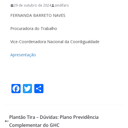
29 de outubro de 2024
sindifars
FERNANDA BARRETO NAVES
Procuradora do Trabalho
Vice-Coordenadora Nacional da Coordigualdade
Apresentação
F
T
S
ac
w
h
e
itt
ar
b
er
e
Plantão Tira – Dúvidas: Plano Previdência
o
Complementar do GHC