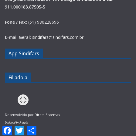
911.000183.87505-5
Fone / Fax:
(51) 980228696
E-mail Geral:
sindifars@sindifars.com.br
App Sindifars
Filiado a
Desenvolvido por
Direta Sistemas
.
Designed by Freepik
F
T
S
a
w
h