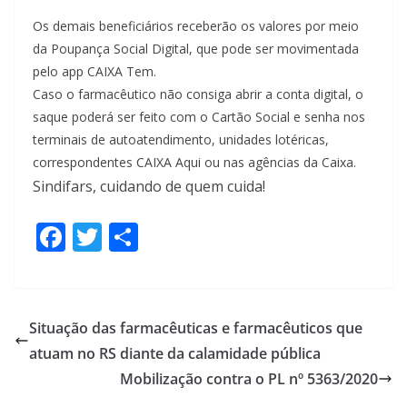
Os demais beneficiários receberão os valores por meio
da Poupança Social Digital, que pode ser movimentada
pelo app CAIXA Tem.
Caso o farmacêutico não consiga abrir a conta digital, o
saque poderá ser feito com o Cartão Social e senha nos
terminais de autoatendimento, unidades lotéricas,
correspondentes CAIXA Aqui ou nas agências da Caixa.
Sindifars, cuidando de quem cuida!
F
T
S
ac
w
h
e
itt
ar
b
er
e
Situação das farmacêuticas e farmacêuticos que
o
atuam no RS diante da calamidade pública
o
Mobilização contra o PL nº 5363/2020