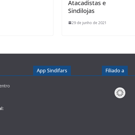
Atacadistas e
Sindilojas
29 de junho de 2021
App Sindifars
Filiado a
entro
l: