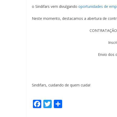
o Sindifars vem divulgando
oportunidades de emp
Neste momento, destacamos a abertura de contr
CONTRATAÇÃO 
Inscr
Envio dos 
Sindifars, cuidando de quem cuida!
F
T
S
ac
w
h