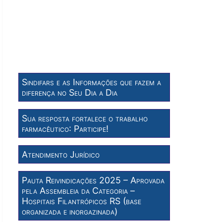
Sindifars e as Informações que fazem a
diferença no Seu Dia a Dia
Sua resposta fortalece o trabalho
farmacêutico: Participe!
Atendimento Jurídico
Pauta Reivindicações 2025 – Aprovada
pela Assembleia da Categoria –
Hospitais Filantrópicos RS (base
organizada e inorgazinada)