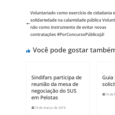
e
itt
ar
b
er
e
Voluntariado como exercício de cidadania 
o
solidariedade na calamidade pública Volun
o
não como instrumento de evitar novas
k
contratações #PorConcursoPúblicoJá!
Você pode gostar també
Sindifars participa de
Guia 
reunião da mesa de
solic
negociação do SUS
10 de 
em Pelotas
19 de março de 2019