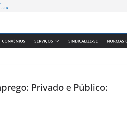
/2
A GHC!
S convoca a todos para o dia nacional
im da escala 6X1!
o Sindifars aos Estudantes de
strução da ENEFAR!
a Remota Conjunta Sindifars e Sergs –
CONVÊNIOS
SERVIÇOS
SINDICALIZE-SE
NORMAS C
rego: Privado e Público: