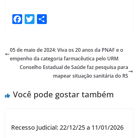
F
T
S
ac
w
h
e
itt
ar
b
er
e
05 de maio de 2024: Viva os 20 anos da PNAF e o
o
empenho da categoria farmacêutica pelo URM
o
Conselho Estadual de Saúde faz pesquisa para
k
mapear situação sanitária do RS
Você pode gostar também
Recesso Judicial: 22/12/25 a 11/01/2026