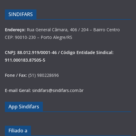
SINDIFARS
Endereço:
Rua General Câmara, 406 / 204 – Bairro Centro
CEP: 90010-230 – Porto Alegre/RS
CNPJ: 88.012.919/0001-46 / Código Entidade Sindical:
911.000183.87505-5
Fone / Fax:
(51) 980228696
E-mail Geral:
sindifars@sindifars.com.br
App Sindifars
Filiado a