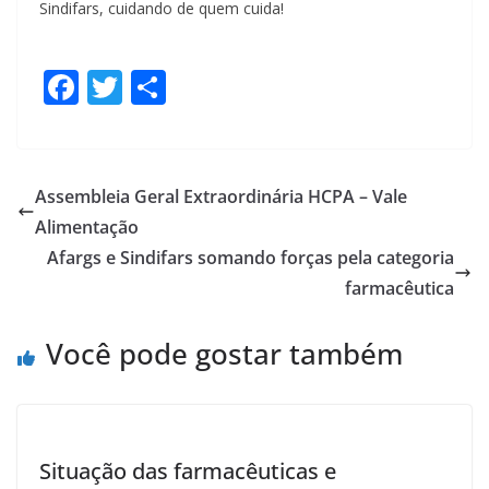
Sindifars, cuidando de quem cuida!
F
T
S
ac
w
h
e
itt
ar
b
er
e
Assembleia Geral Extraordinária HCPA – Vale
o
Alimentação
o
Afargs e Sindifars somando forças pela categoria
k
farmacêutica
Você pode gostar também
Situação das farmacêuticas e