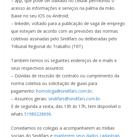
– app, que pode ser baixado no celular permitindo o
acesso às informações e serviços na palma da mão.
Baixe no seu IOS ou Android;
– linkedin, voltado para a publicação de vaga de emprego
que estejam de acordo com as previsões das normas
coletivas assinadas pelo Sindifars ou deliberadas pelo
Tribunal Regional do Trabalho (TRT)
Também temos os seguintes endereços de e-mails e
seus respectivos assuntos:
– Dúvidas de rescisão de contrato ou cumprimento da
norma coletiva ou solicitação de guias para
pagamento:
homologa@sindifars.com.br
;
– Assuntos gerais:
sindifars@sindifars.com.br
.
E de segunda a sexta, das 13h às 17h, tem disponível o
whats
51980228696
.
Convidamos os colegas a acompanharem as mídias
sociais do Sindifars e
manterem seus dados cadastrais