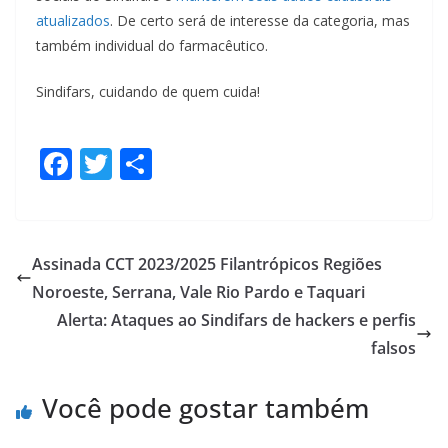
atualizados
. De certo será de interesse da categoria, mas
também individual do farmacêutico.
Sindifars, cuidando de quem cuida!
F
T
S
ac
w
h
e
itt
ar
b
er
e
Assinada CCT 2023/2025 Filantrópicos Regiões
o
Noroeste, Serrana, Vale Rio Pardo e Taquari
o
Alerta: Ataques ao Sindifars de hackers e perfis
k
falsos
Você pode gostar também