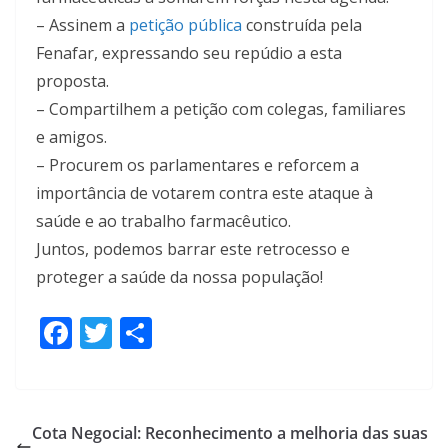
– Assinem a
petição pública
construída pela
Fenafar, expressando seu repúdio a esta
proposta.
– Compartilhem a petição com colegas, familiares
e amigos.
– Procurem os parlamentares e reforcem a
importância de votarem contra este ataque à
saúde e ao trabalho farmacêutico.
Juntos, podemos barrar este retrocesso e
proteger a saúde da nossa população!
F
T
S
ac
w
h
e
itt
ar
b
er
e
Cota Negocial: Reconhecimento a melhoria das suas