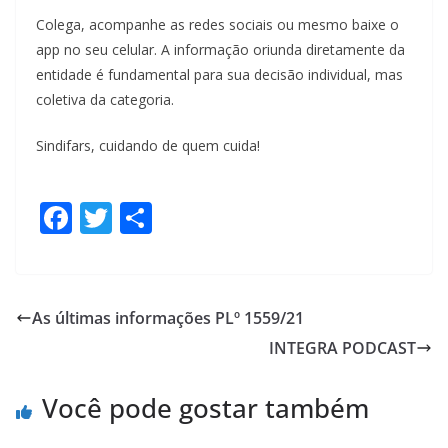
Colega, acompanhe as redes sociais ou mesmo baixe o
app no seu celular. A informação oriunda diretamente da
entidade é fundamental para sua decisão individual, mas
coletiva da categoria.
Sindifars, cuidando de quem cuida!
F
T
S
ac
w
h
e
itt
ar
b
er
e
As últimas informações PLº 1559/21
o
INTEGRA PODCAST
o
k
Você pode gostar também