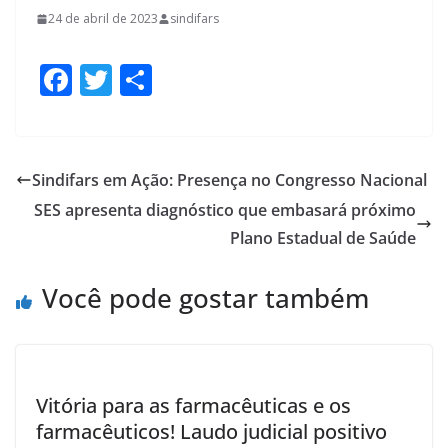
24 de abril de 2023
sindifars
F
T
S
ac
w
h
e
itt
ar
b
er
e
Sindifars em Ação: Presença no Congresso Nacional
o
SES apresenta diagnóstico que embasará próximo
o
Plano Estadual de Saúde
k
Você pode gostar também
Vitória para as farmacêuticas e os
farmacêuticos! Laudo judicial positivo