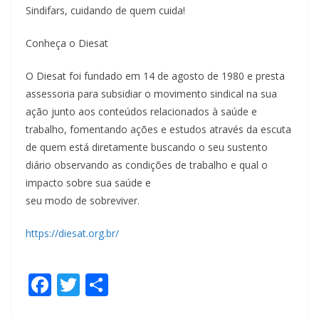
Sindifars, cuidando de quem cuida!
Conheça o Diesat
O Diesat foi fundado em 14 de agosto de 1980 e presta
assessoria para subsidiar o movimento sindical na sua
ação junto aos conteúdos relacionados à saúde e
trabalho, fomentando ações e estudos através da escuta
de quem está diretamente buscando o seu sustento
diário observando as condições de trabalho e qual o
impacto sobre sua saúde e
seu modo de sobreviver.
https://diesat.org.br/
F
T
S
ac
w
h