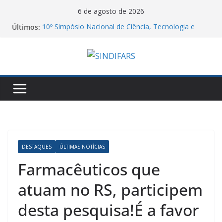
Pular
6 de agosto de 2026
para
Últimos:
10º Simpósio Nacional de Ciência, Tecnologia e
o
Assistência Farmacêutica
06/08/26 – Assembleia Remota Conjunta Sindifars e
conteúdo
Sergs – VA GHC
Jornal do DCE – 2026/2
Manifesto dos Farmacêuticos do Brasil a
Aprovação do Piso Salarial dos Farmacêuticos
Agosto Lilás e a Categoria Farmacêutica: Do
Acolhimento à Proteção contra a Violência de
Gênero
DESTAQUES
ÚLTIMAS NOTÍCIAS
Farmacêuticos que
atuam no RS, participem
desta pesquisa!É a favor