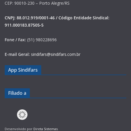
CEP: 90010-230 – Porto Alegre/RS
CNPJ: 88.012.919/0001-46 / Código Entidade Sindical:
911.000183.87505-5
Fone / Fax:
(51) 980228696
E-mail Geral:
sindifars@sindifars.com.br
App Sindifars
Filiado a
Desenvolvido por
Direta Sistemas
.