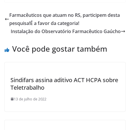
e
itt
ar
b
er
e
Farmacêuticos que atuam no RS, participem desta
o
pesquisa!É a favor da categoria!
o
Instalação do Observatório Farmacêutico Gaúcho
k
Você pode gostar também
Sindifars assina aditivo ACT HCPA sobre
Teletrabalho
13 de julho de 2022