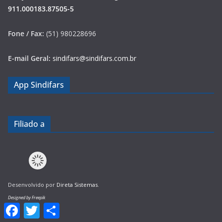
911.000183.87505-5
Fone / Fax:
(51) 980228696
E-mail Geral:
sindifars@sindifars.com.br
App Sindifars
Filiado a
Desenvolvido por
Direta Sistemas
.
Designed by Freepik
F
T
S
a
w
h