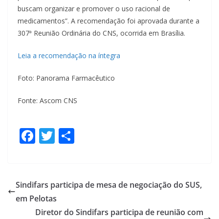
buscam organizar e promover o uso racional de
medicamentos”. A recomendação foi aprovada durante a
307ª Reunião Ordinária do CNS, ocorrida em Brasília.
Leia a recomendação na íntegra
Foto: Panorama Farmacêutico
Fonte: Ascom CNS
F
T
S
ac
w
h
e
itt
ar
b
er
e
Sindifars participa de mesa de negociação do SUS,
o
em Pelotas
o
Diretor do Sindifars participa de reunião com