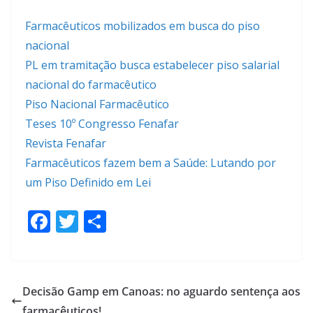
Farmacêuticos mobilizados em busca do piso
nacional
PL em tramitação busca estabelecer piso salarial
nacional do farmacêutico
Piso Nacional Farmacêutico
Teses 10º Congresso Fenafar
Revista Fenafar
Farmacêuticos fazem bem a Saúde: Lutando por
um Piso Definido em Lei
F
T
S
ac
w
h
e
itt
ar
b
er
e
Decisão Gamp em Canoas: no aguardo sentença aos
o
farmacêuticos!