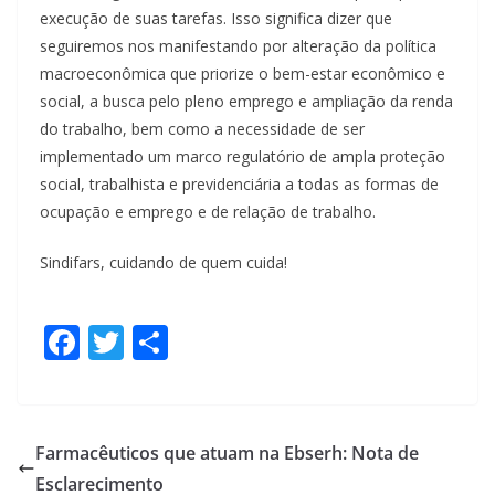
execução de suas tarefas. Isso significa dizer que
seguiremos nos manifestando por alteração da política
macroeconômica que priorize o bem-estar econômico e
social, a busca pelo pleno emprego e ampliação da renda
do trabalho, bem como a necessidade de ser
implementado um marco regulatório de ampla proteção
social, trabalhista e previdenciária a todas as formas de
ocupação e emprego e de relação de trabalho.
Sindifars, cuidando de quem cuida!
F
T
S
ac
w
h
e
itt
ar
b
er
e
Farmacêuticos que atuam na Ebserh: Nota de
o
Esclarecimento