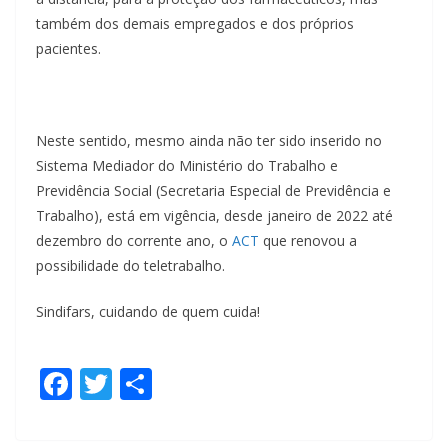
também dos demais empregados e dos próprios
pacientes.
Neste sentido, mesmo ainda não ter sido i
nserido no
Sistema Mediador do Ministério do Trabalho e
Previdência Social (
Secretaria Especial de Previdência e
Trabalho)
, está em vigência, desde janeiro de 2022 até
dezembro do corrente ano, o
ACT
que renovou a
possibilidade do teletrabalho.
Sindifars, cuidando de quem cuida!
F
T
S
ac
w
h
e
itt
ar