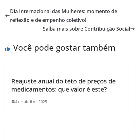
b
er
e
Dia Internacional das Mulheres: momento de
o
reflexão e de empenho coletivo!
o
Saiba mais sobre Contribuição Social
k
Você pode gostar também
Reajuste anual do teto de preços de
medicamentos: que valor é este?
4 de abril de 2025