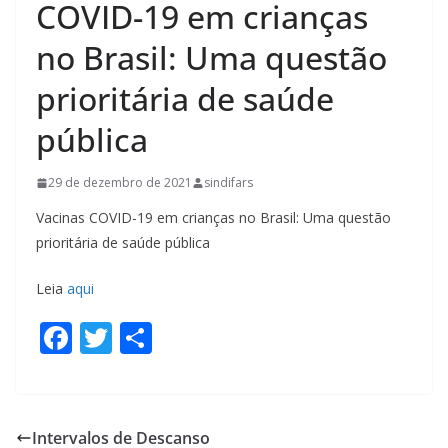
COVID-19 em crianças
no Brasil: Uma questão
prioritária de saúde
pública
29 de dezembro de 2021
sindifars
Vacinas COVID-19 em crianças no Brasil: Uma questão
prioritária de saúde pública
Leia
aqui
F
T
S
ac
w
h
e
itt
ar
b
er
e
Intervalos de Descanso