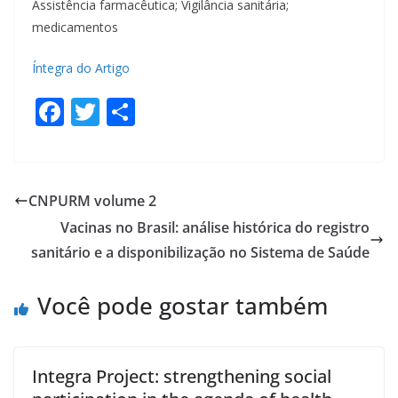
Assistência farmacêutica; Vigilância sanitária;
medicamentos
Íntegra do Artigo
F
T
S
ac
w
h
e
itt
ar
b
er
e
CNPURM volume 2
o
Vacinas no Brasil: análise histórica do registro
o
sanitário e a disponibilização no Sistema de Saúde
k
Você pode gostar também
Integra Project: strengthening social