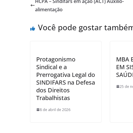
HCPA – Sindifars em ação (ACT) Auxílio-
o
alimentação
o
Você pode gostar també
k
Protagonismo
MBA 
Sindical e a
EM SI
Prerrogativa Legal do
SAÚD
SINDIFARS na Defesa
25 de 
dos Direitos
Trabalhistas
8 de abril de 2026