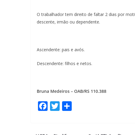
O trabalhador tem direito de faltar 2 dias por mo
descente, irmão ou dependente.
Ascendente: pais e avós.
Descendente: filhos e netos.
Bruna Medeiros – OAB/RS 110.388
F
T
S
ac
w
h
e
itt
ar
b
er
e