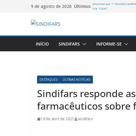
Pular
06/08/26 – Assemblei
Últimos:
9 de agosto de 2026
VA GHC
para
Dia dos Pais 2026: 
o
tempo para cuidar da p
conteúdo
Resultado Votação V
O Sindifars e a CTB-R
de mobilização pelo f
INÍCIO
SINDIFARS
INFORME-SE
Saudação e Gratidão d
Farmácia Pela Recon
DESTAQUES
ÚLTIMAS NOTÍCIAS
Sindifars responde as
farmacêuticos sobre f
19 de abril de 2021
sindifars