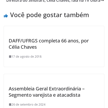
Diretora do Sindifars, Celia Chaves, fala na TV Ulbra
o
k
Você pode gostar também
DAFF/UFRGS completa 66 anos, por
Célia Chaves
17 de agosto de 2018
Assembleia Geral Extraordinária –
Segmento varejista e atacadista
26 de setembro de 2024