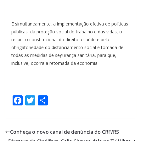
E simultaneamente, a implementação efetiva de políticas
públicas, da proteção social do trabalho e das vidas, o
respeito constitucional do direito à saúde e pela
obrigatoriedade do distanciamento social e tomada de
todas as medidas de segurança sanitária, para que,
inclusive, ocorra a retomada da economia.
F
T
S
ac
w
h
e
itt
ar
b
er
e
Conheça o novo canal de denúncia do CRF/RS
o