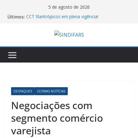
Pular
5 de agosto de 2026
para
Últimos:
CCT filantrópicos em plena vigência!
o
10º Simpósio Nacional de Ciência, Tecnologia e
Assistência Farmacêutica
conteúdo
Cartilha do MTE sobre atos antissindicais!
Assembleia Geral VA GHC
Piso salarial farmacêutico: por que comparar
valores entre estados pode levar a conclusões
equivocadas
DESTAQUES
ÚLTIMAS NOTÍCIAS
Negociações com
segmento comércio
varejista