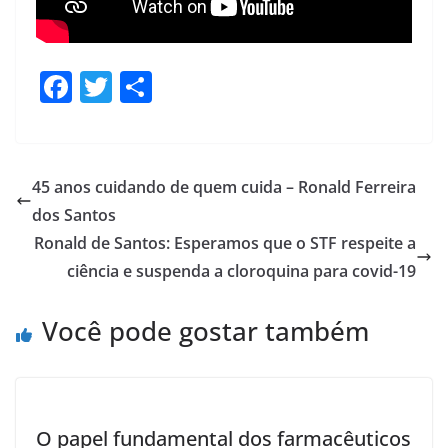
F
T
S
ac
w
h
e
itt
ar
b
er
e
45 anos cuidando de quem cuida – Ronald Ferreira
o
dos Santos
o
Ronald de Santos: Esperamos que o STF respeite a
k
ciência e suspenda a cloroquina para covid-19
Você pode gostar também
O papel fundamental dos farmacêuticos