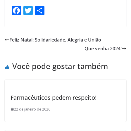
F
T
S
ac
w
h
e
itt
ar
b
er
e
Feliz Natal: Solidariedade, Alegria e União
o
Que venha 2024!
o
k
Você pode gostar também
Farmacêuticos pedem respeito!
22 de janeiro de 2026