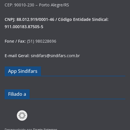
CEP: 90010-230 – Porto Alegre/RS
CNPJ: 88.012.919/0001-46 / Código Entidade Sindical:
911.000183.87505-5
Fone / Fax:
(51) 980228696
E-mail Geral:
sindifars@sindifars.com.br
App Sindifars
Filiado a
Desenvolvido por
Direta Sistemas
.