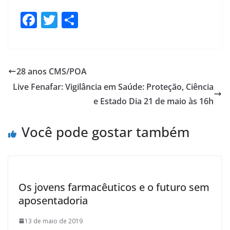
F
T
S
ac
w
h
e
itt
ar
b
er
e
28 anos CMS/POA
o
Live Fenafar: Vigilância em Saúde: Proteção, Ciência
o
e Estado Dia 21 de maio às 16h
k
Você pode gostar também
Os jovens farmacêuticos e o futuro sem
aposentadoria
13 de maio de 2019