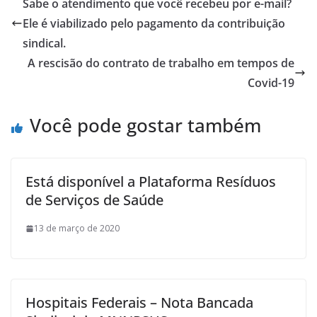
b
er
e
Sabe o atendimento que você recebeu por e-mail?
o
Ele é viabilizado pelo pagamento da contribuição
o
sindical.
k
A rescisão do contrato de trabalho em tempos de
Covid-19
Você pode gostar também
Está disponível a Plataforma Resíduos
de Serviços de Saúde
13 de março de 2020
Hospitais Federais – Nota Bancada