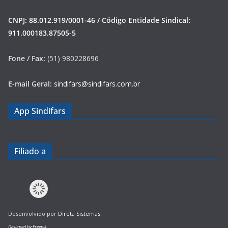
CNPJ: 88.012.919/0001-46 / Código Entidade Sindical:
911.000183.87505-5
Fone / Fax:
(51) 980228696
E-mail Geral:
sindifars@sindifars.com.br
App Sindifars
Filiado a
Desenvolvido por
Direta Sistemas
.
Designed by Freepik