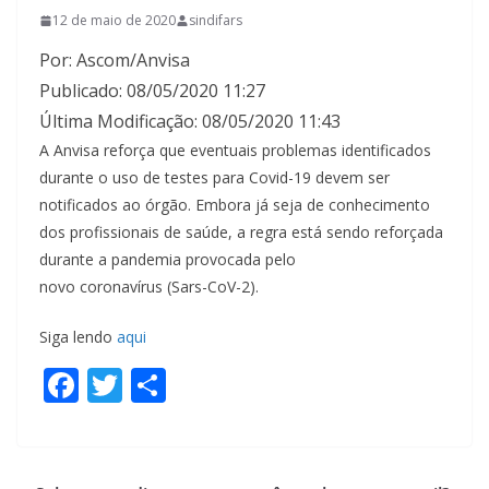
12 de maio de 2020
sindifars
Por: Ascom/Anvisa
Publicado: 08/05/2020 11:27
Última Modificação: 08/05/2020 11:43
A Anvisa reforça que eventuais problemas identificados
durante o uso de testes para Covid-19 devem ser
notificados ao órgão. Embora já seja de conhecimento
dos profissionais de saúde, a regra está sendo reforçada
durante a pandemia provocada pelo
novo coronavírus (Sars-CoV-2).
Siga lendo
aqui
F
T
S
ac
w
h
e
itt
ar