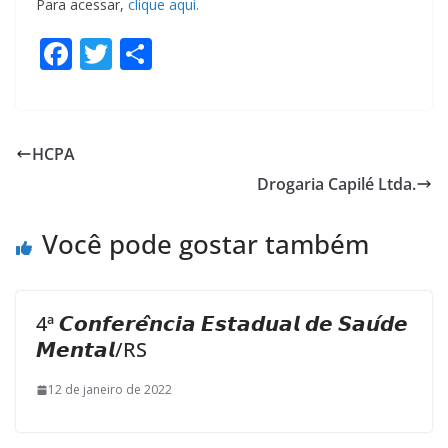
Para acessar,
clique aqui.
F
T
S
ac
w
h
e
itt
ar
b
er
e
HCPA
o
Drogaria Capilé Ltda.
o
k
Você pode gostar também
4ª 𝘾𝙤𝙣𝙛𝙚𝙧𝙚̂𝙣𝙘𝙞𝙖 𝙀𝙨𝙩𝙖𝙙𝙪𝙖𝙡 𝙙𝙚 𝙎𝙖𝙪́𝙙𝙚
𝙈𝙚𝙣𝙩𝙖𝙡/RS
12 de janeiro de 2022