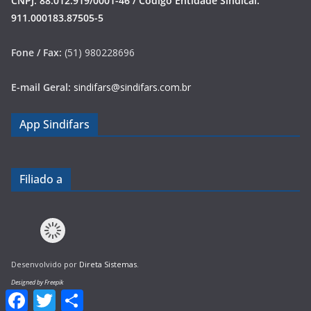
CNPJ: 88.012.919/0001-46 / Código Entidade Sindical:
911.000183.87505-5
Fone / Fax:
(51) 980228696
E-mail Geral:
sindifars@sindifars.com.br
App Sindifars
Filiado a
Desenvolvido por
Direta Sistemas
.
Designed by Freepik
F
T
S
a
w
h