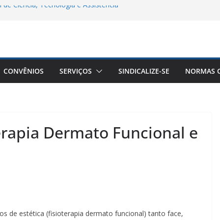
 de Ciência, Tecnologia e Assistência
a Remota Conjunta Sindifars e Sergs –
/2
êuticos do Brasil a Aprovação do Piso
ticos
CONVÊNIOS
SERVIÇOS
SINDICALIZE-SE
NORMAS C
goria Farmacêutica: Do Acolhimento à
lência de Gênero
erapia Dermato Funcional e
 de estética (fisioterapia dermato funcional) tanto face,