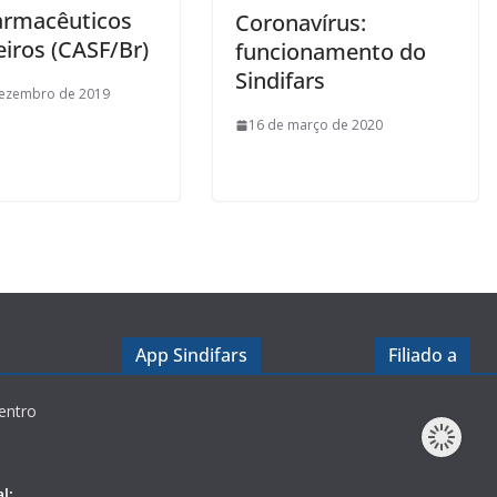
armacêuticos
Coronavírus:
eiros (CASF/Br)
funcionamento do
Sindifars
dezembro de 2019
16 de março de 2020
App Sindifars
Filiado a
entro
l: