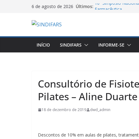
Pular
10º Simpósio Nacional
Últimos:
6 de agosto de 2026
Farmacêutica
para
06/08/26 – Assemblei
o
VA GHC
conteúdo
Jornal do DCE – 2026
Manifesto dos Farmac
Salarial dos Farmacêu
INÍCIO
SINDIFARS
INFORME-SE
Agosto Lilás e a Cate
Proteção contra a Vio
Consultório de Fisiot
Pilates – Aline Duarte
18 de dezembro de 2019
dwd_admin
Descontos de 10% em aulas de pilates, tratamentos