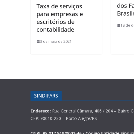
dos F
Taxa de serviços
Brasil
para empresas e
escritórios de
18 de 
contabilidade
3 de maio de 2021
SINDIFARS
Endereço:
Rua General Câmara, 406 / 204 – Bairro C
CEP: 90010-230 – Porto Alegre/RS
CNPJ: 88.012.919/0001-46 / Código Entidade Sindica