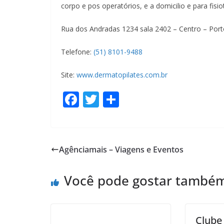
corpo e pos operatórios, e a domicilio e para fisi
Rua dos Andradas 1234 sala 2402 – Centro – Port
Telefone:
(51) 8101-9488
Site:
www.dermatopilates.com.br
F
T
S
ac
w
h
e
itt
ar
b
er
e
Agênciamais – Viagens e Eventos
o
o
Você pode gostar també
k
Clube 