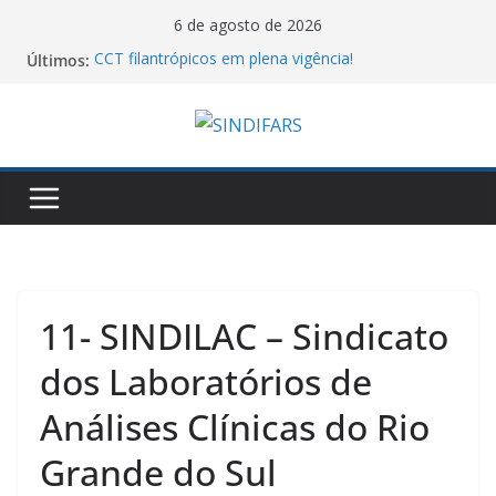
Pular
6 de agosto de 2026
para
Últimos:
CCT filantrópicos em plena vigência!
o
10º Simpósio Nacional de Ciência, Tecnologia e
Assistência Farmacêutica
conteúdo
Cartilha do MTE sobre atos antissindicais!
Assembleia Geral VA GHC
Piso salarial farmacêutico: por que comparar
valores entre estados pode levar a conclusões
equivocadas
11- SINDILAC – Sindicato
dos Laboratórios de
Análises Clínicas do Rio
Grande do Sul