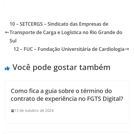
ac
w
h
e
itt
ar
b
er
e
10 – SETCERGS – Sindicato das Empresas de
o
Transporte de Carga e Logística no Rio Grande do
o
Sul
k
12 – FUC – Fundação Universitária de Cardiologia
Você pode gostar também
Como fica a guia sobre o término do
contrato de experiência no FGTS Digital?
13 de outubro de 2024