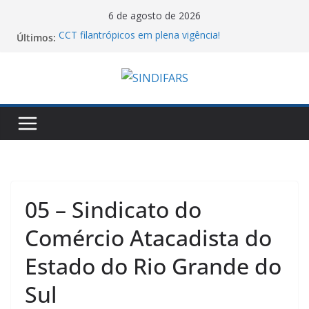
Pular
6 de agosto de 2026
para
Últimos:
CCT filantrópicos em plena vigência!
o
10º Simpósio Nacional de Ciência, Tecnologia e
Assistência Farmacêutica
conteúdo
Cartilha do MTE sobre atos antissindicais!
Assembleia Geral VA GHC
Piso salarial farmacêutico: por que comparar
valores entre estados pode levar a conclusões
equivocadas
05 – Sindicato do
Comércio Atacadista do
Estado do Rio Grande do
Sul