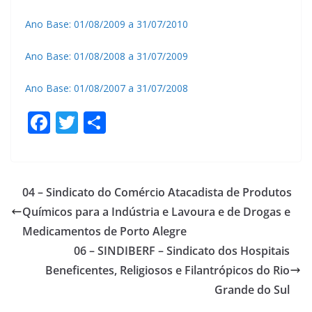
Ano Base: 01/08/2009 a 31/07/2010
Ano Base: 01/08/2008 a 31/07/2009
Ano Base: 01/08/2007 a 31/07/2008
F
T
S
ac
w
h
e
itt
ar
b
er
e
04 – Sindicato do Comércio Atacadista de Produtos
o
Químicos para a Indústria e Lavoura e de Drogas e
o
Medicamentos de Porto Alegre
k
06 – SINDIBERF – Sindicato dos Hospitais
Beneficentes, Religiosos e Filantrópicos do Rio
Grande do Sul