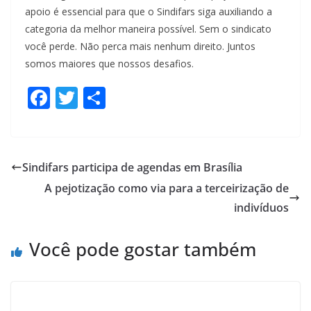
apoio é essencial para que o Sindifars siga auxiliando a
categoria da melhor maneira possível. Sem o sindicato
você perde. Não perca mais nenhum direito. Juntos
somos maiores que nossos desafios.
F
T
S
ac
w
h
e
itt
ar
b
er
e
Sindifars participa de agendas em Brasília
o
A pejotização como via para a terceirização de
o
indivíduos
k
Você pode gostar também