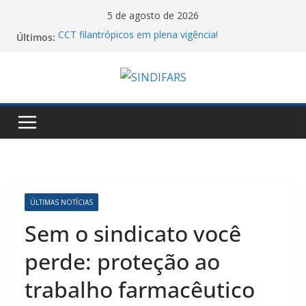
Pular
5 de agosto de 2026
para
Últimos:
CCT filantrópicos em plena vigência!
o
10º Simpósio Nacional de Ciência, Tecnologia e
Assistência Farmacêutica
conteúdo
Cartilha do MTE sobre atos antissindicais!
Assembleia Geral VA GHC
Piso salarial farmacêutico: por que comparar
valores entre estados pode levar a conclusões
equivocadas
ÚLTIMAS NOTÍCIAS
Sem o sindicato você
perde: proteção ao
trabalho farmacêutico