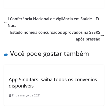
ac
w
h
e
itt
ar
b
er
e
I Conferência Nacional de Vigilância em Saúde – Et.
o
Nac.
o
Estado nomeia concursados aprovados na SESRS
k
após pressão
Você pode gostar também
App Sindifars: saiba todos os convênios
disponíveis
11 de março de 2021