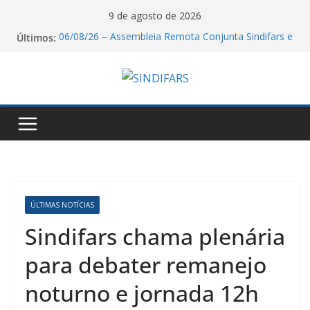
Pular
9 de agosto de 2026
para
Últimos:
06/08/26 – Assembleia Remota Conjunta Sindifars e
o
Sergs – VA GHC
Dia dos Pais 2026: quem cuida da saúde também
conteúdo
merece tempo para cuidar da própria família.
Resultado Votação VA GHC!
O Sindifars e a CTB-RS convoca a todos para o dia
nacional de mobilização pelo fim da escala 6X1!
Saudação e Gratidão do Sindifars aos Estudantes
de Farmácia Pela Reconstrução da ENEFAR!
ÚLTIMAS NOTÍCIAS
Sindifars chama plenária
para debater remanejo
noturno e jornada 12h