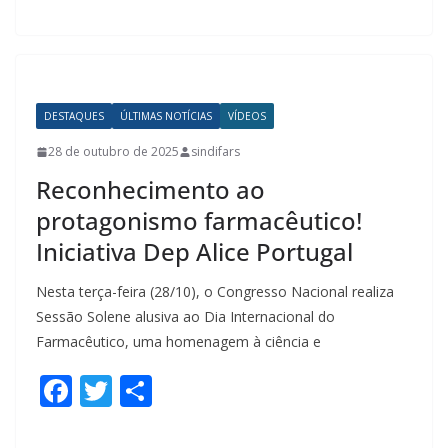
e
itt
ar
b
er
e
o
o
DESTAQUES
ÚLTIMAS NOTÍCIAS
VÍDEOS
k
28 de outubro de 2025
sindifars
Reconhecimento ao
protagonismo farmacêutico!
Iniciativa Dep Alice Portugal
Nesta terça-feira (28/10), o Congresso Nacional realiza
Sessão Solene alusiva ao Dia Internacional do
Farmacêutico, uma homenagem à ciência e
F
T
S
ac
w
h