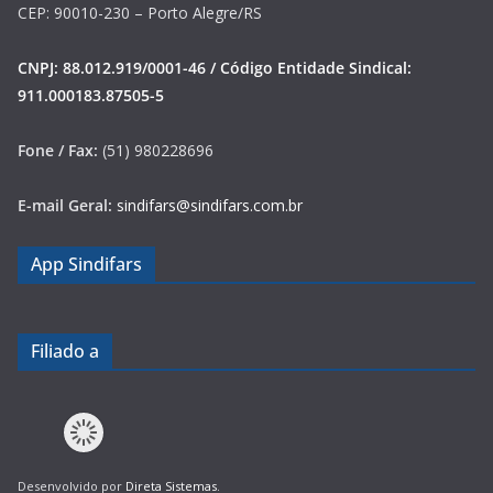
CEP: 90010-230 – Porto Alegre/RS
CNPJ: 88.012.919/0001-46 / Código Entidade Sindical:
911.000183.87505-5
Fone / Fax:
(51) 980228696
E-mail Geral:
sindifars@sindifars.com.br
App Sindifars
Filiado a
Desenvolvido por
Direta Sistemas
.