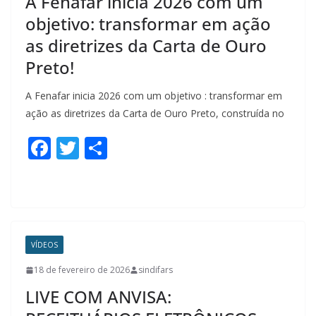
A Fenafar inicia 2026 com um
objetivo: transformar em ação
as diretrizes da Carta de Ouro
Preto!
A Fenafar inicia 2026 com um objetivo : transformar em
ação as diretrizes da Carta de Ouro Preto, construída no
F
T
S
ac
w
h
e
itt
ar
b
er
e
o
VÍDEOS
o
18 de fevereiro de 2026
sindifars
k
LIVE COM ANVISA: