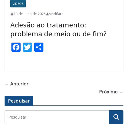
o
VÍDEOS
o
13 de julho de 2025
sindifars
k
Adesão ao tratamento:
problema de meio ou de fim?
F
T
S
ac
w
h
e
itt
ar
b
er
e
o
← Anterior
o
Próximo →
k
Pesquisar