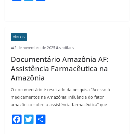
ac
w
h
e
itt
ar
b
er
e
o
VÍDEOS
o
2 de novembro de 2025
sindifars
k
Documentário Amazônia AF:
Assistência Farmacêutica na
Amazônia
O documentário é resultado da pesquisa “Acesso à
medicamentos na Amazônia: influência do fator
amazônico sobre a assistência farmacêutica” que
F
T
S
ac
w
h