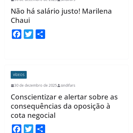
k
Não há salário justo! Marilena
Chaui
F
T
S
ac
w
h
e
itt
ar
b
er
e
o
VÍDEOS
o
30 de dezembro de 2025
sindifars
k
Conscientizar e alertar sobre as
consequências da oposição à
cota negocial
F
T
S