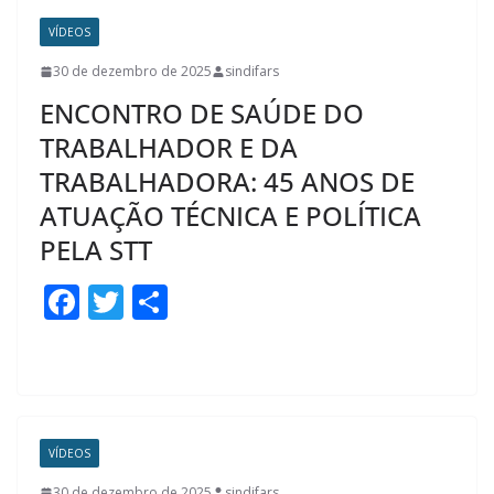
o
VÍDEOS
o
30 de dezembro de 2025
sindifars
k
ENCONTRO DE SAÚDE DO
TRABALHADOR E DA
TRABALHADORA: 45 ANOS DE
ATUAÇÃO TÉCNICA E POLÍTICA
PELA STT
F
T
S
ac
w
h
e
itt
ar
b
er
e
o
VÍDEOS
o
30 de dezembro de 2025
sindifars