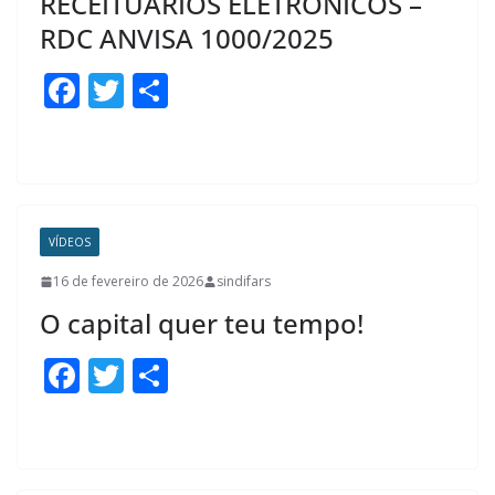
RECEITUÁRIOS ELETRÔNICOS –
RDC ANVISA 1000/2025
F
T
S
ac
w
h
e
itt
ar
b
er
e
o
VÍDEOS
o
16 de fevereiro de 2026
sindifars
k
O capital quer teu tempo!
F
T
S
ac
w
h
e
itt
ar
b
er
e