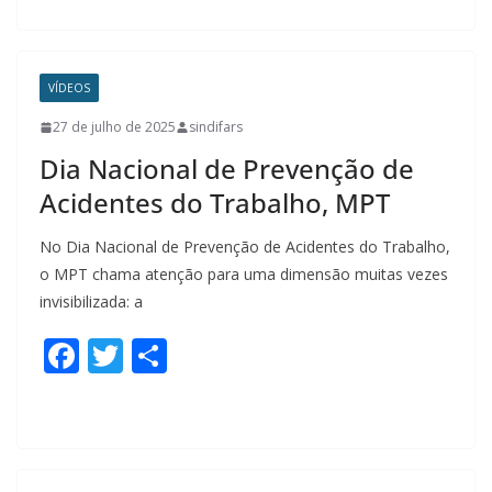
e
itt
ar
b
er
e
o
VÍDEOS
o
27 de julho de 2025
sindifars
k
Dia Nacional de Prevenção de
Acidentes do Trabalho, MPT
No Dia Nacional de Prevenção de Acidentes do Trabalho,
o MPT chama atenção para uma dimensão muitas vezes
invisibilizada: a
F
T
S
ac
w
h
e
itt
ar
b
er
e