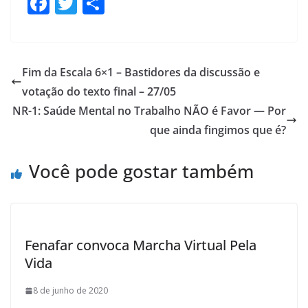
F
T
S
ac
w
h
e
itt
ar
b
er
e
Fim da Escala 6×1 – Bastidores da discussão e
o
votação do texto final – 27/05
o
NR-1: Saúde Mental no Trabalho NÃO é Favor — Por
k
que ainda fingimos que é?
Você pode gostar também
Fenafar convoca Marcha Virtual Pela
Vida
8 de junho de 2020