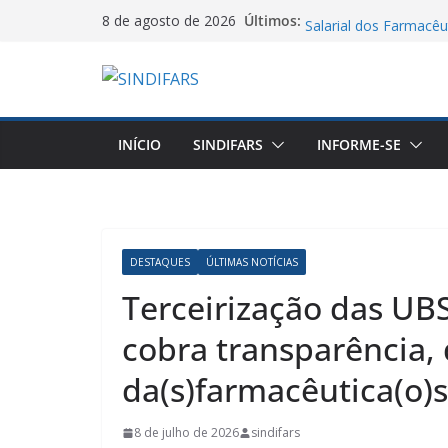
Pular
Manifesto dos Farmac
Últimos:
8 de agosto de 2026
Salarial dos Farmacêu
para
O Sindifars e a CTB-R
o
de mobilização pelo f
Saudação e Gratidão d
conteúdo
Farmácia Pela Recon
06/08/26 – Assemblei
INÍCIO
SINDIFARS
INFORME-SE
VA GHC
Jornal do DCE – 2026
DESTAQUES
ÚLTIMAS NOTÍCIAS
Terceirização das UBS
cobra transparência, 
da(s)farmacêutica(o)s
8 de julho de 2026
sindifars