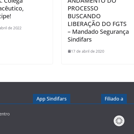
. Colega
ANDAMENTO DO
cêutico,
PROCESSO
cipe!
BUSCANDO
LIBERAÇÃO DO FGTS
abril de 2022
– Mandado Segurança
Sindifars
17 de abril de 2020
App Sindifars
Filiado a
entro