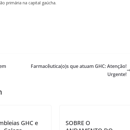
o primária na capital gaúcha.
 em
Farmacêutica(o)s que atuam GHC: Atenção!
Urgente!
m
mbleias GHC e
SOBRE O