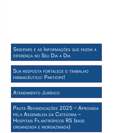
Sindifars e as Informações que fazem a
diferença no Seu Dia a Dia
Sua resposta fortalece o trabalho
farmacêutico: Participe!
Atendimento Jurídico
Pauta Reivindicações 2025 – Aprovada
pela Assembleia da Categoria –
Hospitais Filantrópicos RS (base
organizada e inorgazinada)