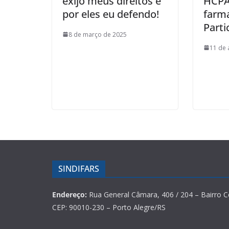
exijo meus direitos e
HCPA
por eles eu defendo!
farma
Parti
8 de março de 2025
11 de 
SINDIFARS
Endereço:
Rua General Câmara, 406 / 204 – Bairro C
CEP: 90010-230 – Porto Alegre/RS