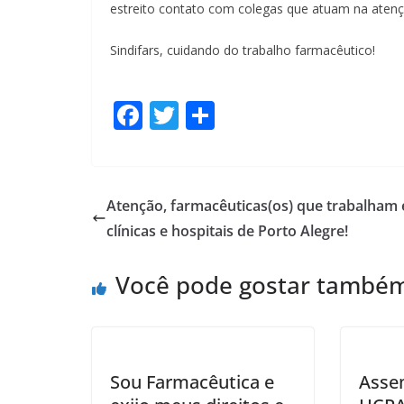
estreito contato com colegas que atuam na atençã
Sindifars, cuidando do trabalho farmacêutico!
F
T
S
ac
w
h
e
itt
ar
b
er
e
Atenção, farmacêuticas(os) que trabalham
o
clínicas e hospitais de Porto Alegre!
o
Você pode gostar també
k
Sou Farmacêutica e
Asse