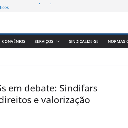
êuticos do Brasil a Aprovação do Piso
ticos
S convoca a todos para o dia nacional
im da escala 6X1!
o Sindifars aos Estudantes de
strução da ENEFAR!
a Remota Conjunta Sindifars e Sergs –
CONVÊNIOS
SERVIÇOS
SINDICALIZE-SE
NORMAS C
/2
s em debate: Sindifars
direitos e valorização