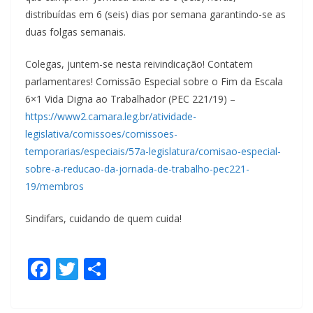
distribuídas em 6 (seis) dias por semana garantindo-se as
duas folgas semanais.
Colegas, juntem-se nesta reivindicação! Contatem
parlamentares! Comissão Especial sobre o Fim da Escala
6×1 Vida Digna ao Trabalhador (PEC 221/19) –
https://www2.camara.leg.br/atividade-
legislativa/comissoes/comissoes-
temporarias/especiais/57a-legislatura/comisao-especial-
sobre-a-reducao-da-jornada-de-trabalho-pec221-
19/membros
Sindifars, cuidando de quem cuida!
F
T
S
ac
w
h