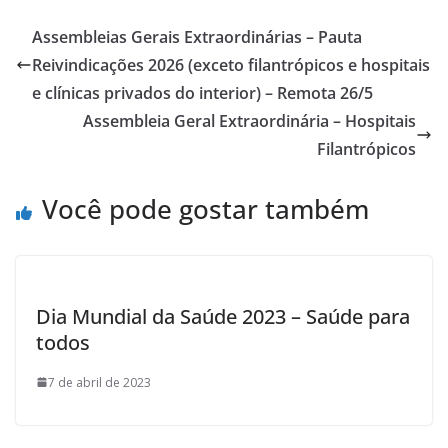
e
itt
ar
b
er
e
Assembleias Gerais Extraordinárias – Pauta
o
Reivindicações 2026 (exceto filantrópicos e hospitais
o
e clínicas privados do interior) – Remota 26/5
k
Assembleia Geral Extraordinária – Hospitais
Filantrópicos
Você pode gostar também
Dia Mundial da Saúde 2023 – Saúde para
todos
7 de abril de 2023