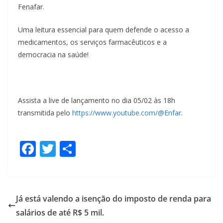
Fenafar.
Uma leitura essencial para quem defende o acesso a
medicamentos, os serviços farmacêuticos e a
democracia na saúde!
Assista a live de lançamento no dia 05/02 às 18h
transmitida pelo
https://www.youtube.com/@Enfar
.
F
T
S
ac
w
h
e
itt
ar
b
er
e
Já está valendo a isenção do imposto de renda para
o
salários de até R$ 5 mil.