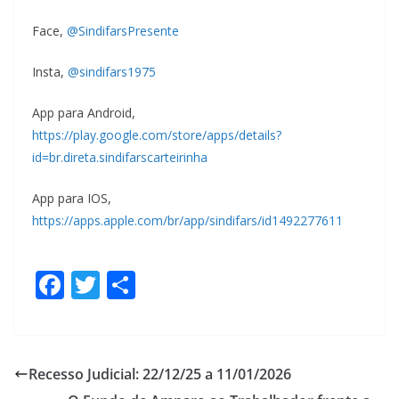
Face,
@SindifarsPresente
Insta,
@sindifars1975
App para Android,
https://play.google.com/store/apps/details?
id=br.direta.sindifarscarteirinha
App para IOS,
https://apps.apple.com/br/app/sindifars/id1492277611
F
T
S
ac
w
h
e
itt
ar
b
er
e
Recesso Judicial: 22/12/25 a 11/01/2026
o