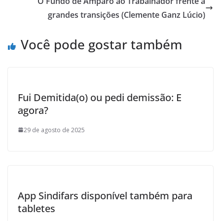
O Fundo de Amparo ao Trabalhador frente a
o
grandes transições (Clemente Ganz Lúcio)
k
Você pode gostar também
Fui Demitida(o) ou pedi demissão: E
agora?
29 de agosto de 2025
App Sindifars disponível também para
tabletes