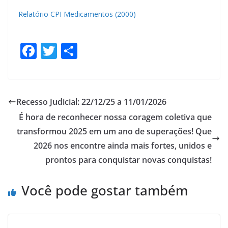
Relatório CPI Medicamentos (2000)
F
T
S
ac
w
h
e
itt
ar
b
er
e
Recesso Judicial: 22/12/25 a 11/01/2026
o
É hora de reconhecer nossa coragem coletiva que
o
transformou 2025 em um ano de superações! Que
k
2026 nos encontre ainda mais fortes, unidos e
prontos para conquistar novas conquistas!
Você pode gostar também