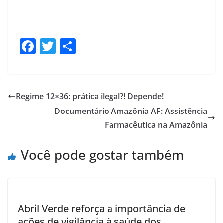
F
T
S
ac
w
h
e
itt
ar
b
er
e
Regime 12×36: prática ilegal?! Depende!
o
Documentário Amazônia AF: Assistência
o
Farmacêutica na Amazônia
k
Você pode gostar também
Abril Verde reforça a importância de
ações de vigilância à saúde dos