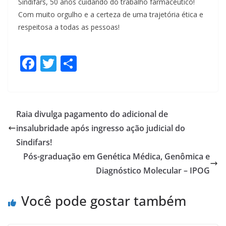
Sindifars, 50 anos cuidando do trabalho farmacêutico!
Com muito orgulho e a certeza de uma trajetória ética e
respeitosa a todas as pessoas!
F
T
S
ac
w
h
e
itt
ar
b
er
e
Raia divulga pagamento do adicional de
o
insalubridade após ingresso ação judicial do
o
Sindifars!
k
Pós-graduação em Genética Médica, Genômica e
Diagnóstico Molecular – IPOG
Você pode gostar também