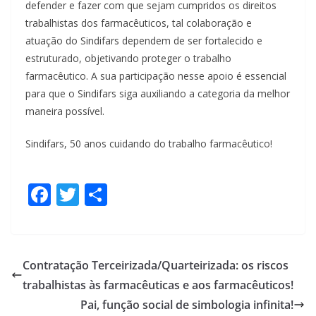
defender e fazer com que sejam cumpridos os direitos
trabalhistas dos farmacêuticos, tal colaboração e
atuação do Sindifars dependem de ser fortalecido e
estruturado, objetivando proteger o trabalho
farmacêutico. A sua participação nesse apoio é essencial
para que o Sindifars siga auxiliando a categoria da melhor
maneira possível.
Sindifars, 50 anos cuidando do trabalho farmacêutico!
F
T
S
ac
w
h
e
itt
ar
b
er
e
Contratação Terceirizada/Quarteirizada: os riscos
o
trabalhistas às farmacêuticas e aos farmacêuticos!
o
Pai, função social de simbologia infinita!