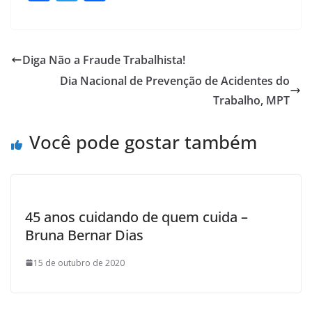
ac
w
h
e
itt
ar
b
er
e
Diga Não a Fraude Trabalhista!
o
Dia Nacional de Prevenção de Acidentes do
o
Trabalho, MPT
k
Você pode gostar também
45 anos cuidando de quem cuida –
Bruna Bernar Dias
15 de outubro de 2020