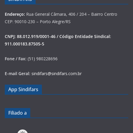
Endereço:
Rua General Câmara, 406 / 204 – Bairro Centro
CEP: 90010-230 – Porto Alegre/RS
CNPJ: 88.012.919/0001-46 / Código Entidade Sindical:
911.000183.87505-5
Fone / Fax:
(51) 980228696
E-mail Geral:
sindifars@sindifars.com.br
App Sindifars
Filiado a