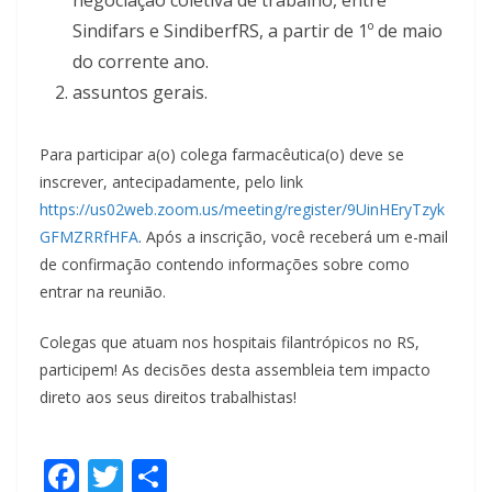
negociação coletiva de trabalho, entre
Sindifars e SindiberfRS, a partir de 1º de maio
do corrente ano.
assuntos gerais.
Para participar a(o) colega farmacêutica(o) deve se
inscrever, antecipadamente, pelo link
https://us02web.zoom.us/meeting/register/9UinHEryTzyk
GFMZRRfHFA
. Após a inscrição, você receberá um e-mail
de confirmação contendo informações sobre como
entrar na reunião.
Colegas que atuam nos hospitais filantrópicos no RS,
participem! As decisões desta assembleia tem impacto
direto aos seus direitos trabalhistas!
F
T
S